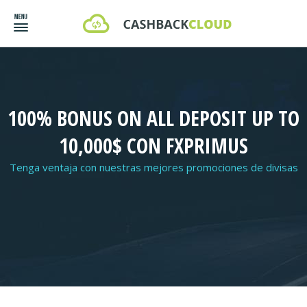
100% BONUS ON ALL DEPOSIT UP TO
10,000$ CON FXPRIMUS
Tenga ventaja con nuestras mejores promociones de divisas