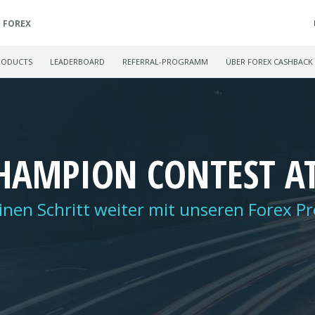
FOREX
RODUCTS
LEADERBOARD
REFERRAL-PROGRAMM
ÜBER FOREX CASHBACK
HAMPION CONTEST AT
einen Schritt weiter mit unseren Forex 