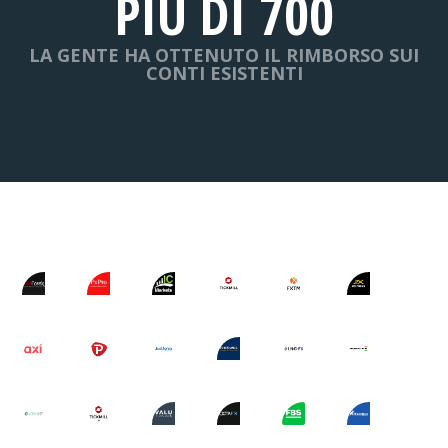
PIÙ DI 700
LA GENTE HA OTTENUTO IL RIMBORSO SUI
CONTI ESISTENTI