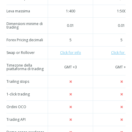
Leva massima
1:400
1:500
Dimensioni minime di
0.01
0.01
trading
Forex Pricing decimali
5
5
Swap or Rollover
Click for info
Click for info
Timezone della
GMT +3
GMT +3
piattaforma di trading
Trailing stops
1-click trading
Ordini OCO
Trading API