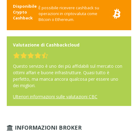
Disponibile
È possibile ricevere cashback su
Crypto
operazioni in criptovaluta come
Cashback
Bitcoin o Ethereum.
Valutazione di Cashbackcloud
Questo servizio è uno dei più affidabili sul mercato con
ottimi affari e buone infrastrutture. Quasi tutto è
perfetto, ma manca ancora qualcosa per essere uno
dei migliori.
Ulteriori informazioni sulle valutazioni CBC
INFORMAZIONI BROKER