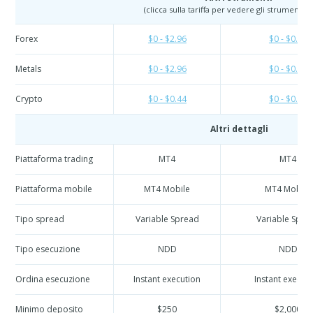
(clicca sulla tariffa per vedere gli strumenti es
Forex
$0 - $2.96
$0 - $0.74
Metals
$0 - $2.96
$0 - $0.74
Crypto
$0 - $0.44
$0 - $0.44
Altri dettagli
Piattaforma trading
MT4
MT4
Piattaforma mobile
MT4 Mobile
MT4 Mobile
Tipo spread
Variable Spread
Variable Spre
Tipo esecuzione
NDD
NDD
Ordina esecuzione
Instant execution
Instant execut
Minimo deposito
$250
$2,000