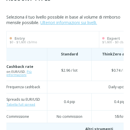
Seleziona il tuo livello possibile in base al volume di rimborso
mensile possibile.
Ulteriori informazioni sui livelli.
Entry
Expert
$0 - $1,600 cb/mo
$1,600 - $0 cb/mo
Standard
ThinkZero acc
Cashback rate
$2.96 / lot
$0.74 / lot
on EUR/USD.
Più
informazioni
Frequenza cashback
Daily update
Spreads su EUR/USD
0.4 pip
0.4 pip
Tabella full spread
Commissione
No commission
5$/lot
Altri strumenti