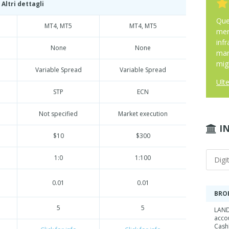
Altri dettagli
Ques
MT4, MT5
MT4, MT5
mer
inf
None
None
man
migl
Variable Spread
Variable Spread
Ulte
STP
ECN
Not specified
Market execution
I
$10
$300
1:0
1:100
0.01
0.01
BRO
5
5
LAND
acco
Cash