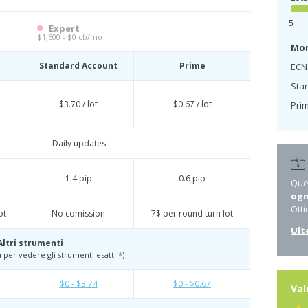
5
Expert
$1,600 - $0 cb/mo
Mon
Standard Account
Prime
ECN
Sta
$3.70 / lot
$0.67 / lot
Prim
Daily updates
1.4 pip
0.6 pip
Ques
ogn
Otti
ot
No comission
7$ per round turn lot
Ult
Altri strumenti
ffa per vedere gli strumenti esatti *)
$0 - $3.74
$0 - $0.67
Val