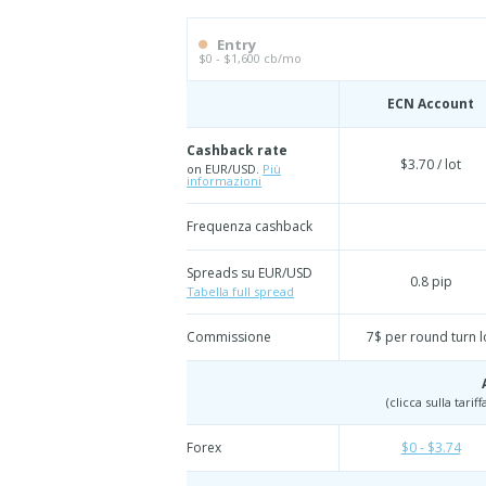
Entry
$0 - $1,600 cb/mo
ECN Account
Cashback rate
$3.70 / lot
on EUR/USD.
Più
informazioni
Frequenza cashback
Spreads su EUR/USD
0.8 pip
Tabella full spread
Commissione
7$ per round turn l
(clicca sulla tari
Forex
$0 - $3.74