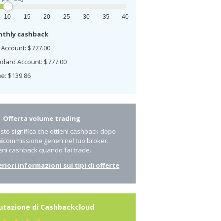
10
15
20
25
30
35
40
thly cashback
 Account: $777.00
ndard Account: $777.00
e: $139.86
Offerta volume trading
to significa che ottieni cashback dopo
i
commissione generi nel tuo broker.
eni cashback quando fai trade.
eriori informazioni sui tipi di offerte
utazione di Cashbackcloud