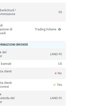
backcloud /
50
ommissione
di
azione di
Trading Volume
back
ORMAZIONI BROKER
 del
LAND-FX
er
i bannati
US
ta clienti
No
ta clienti
Yes
ponesi
e
azienda del
LAND-FX
er