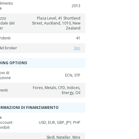
ilimento
2013
ne
izzo
Plaza Level, 41 Shortland
ndale del
Street, Auckland, 1010, New
er
Zealand
ndenti
41
del broker
Sito
DING OPTIONS
oni di
ECN, STP
uzione
Forex, Metals, CFD, Indices,
menti
Energy, Oil
ORMAZIONI DI FINANZIAMENTO
te
account
USD, EUR, GBP, JPY, PHP
nibili
Skrill, Neteller, Wire