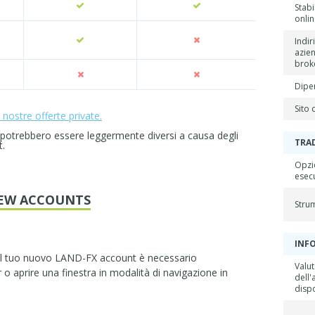
Stab
onli
Indir
azie
brok
Dipe
Sito 
e nostre offerte private.
 potrebbero essere leggermente diversi a causa degli
TRA
t.
Opzi
esec
EW ACCOUNTS
Stru
INF
il tuo nuovo LAND-FX account è necessario
Valu
 o aprire una finestra in modalità di navigazione in
dell'
dispo