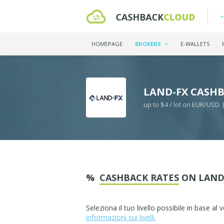
HOMEPAGE
BROKERS
E-WALLETS
LAND-FX CASH
up to $4 / lot on EUR/USD.
%
CASHBACK RATES
ON LAND
Seleziona il tuo livello possibile in base a
informazioni sui livelli.