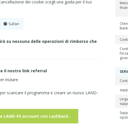
cancellazione dei cookie scegli una guida per il tuo
Meto
fina
Safari
Clien
Bank
Conto
rà su nessuna delle operazioni di rimborso che
Conti
forza
gove
e il nostro link referral
SERV
er iniziare.
Cont
supp
 per scaricare il programma e creare un nuovo LAND-
Ling
supp
Supp
ive LAND-FX account con cashback.
opzi