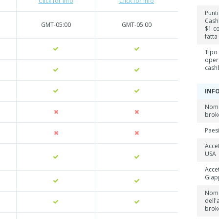
Click for info
Click for info
Punti
Cash
GMT-05:00
GMT-05:00
$1 c
fatta
Tipo 
oper
cash
INF
Nome
brok
Paes
Accet
USA
Accet
Giap
Nom
dell'
brok