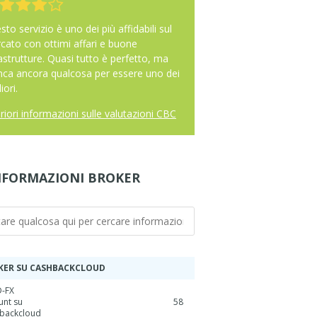
to servizio è uno dei più affidabili sul
cato con ottimi affari e buone
rastrutture. Quasi tutto è perfetto, ma
ca ancora qualcosa per essere uno dei
iori.
riori informazioni sulle valutazioni CBC
NFORMAZIONI BROKER
KER SU CASHBACKCLOUD
-FX
unt su
58
backcloud