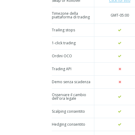
Swap or Rollover
Click for info
Timezone della
GMT-05:00
piattaforma di trading
Trailing stops
1-click trading
Ordini OCO
Trading API
Demo senza scadenza
Osservare il cambio
dell'ora legale
Scalping consentito
Hedging consentito