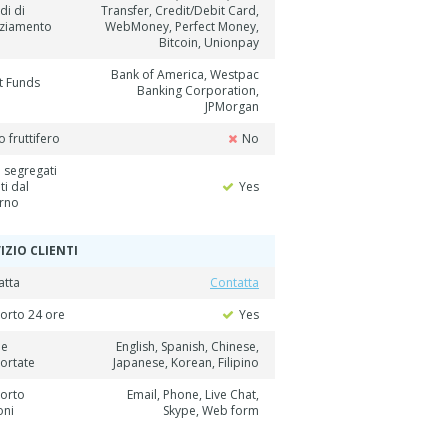
di di
Transfer, Credit/Debit Card,
nziamento
WebMoney, Perfect Money,
Bitcoin, Unionpay
Bank of America, Westpac
t Funds
Banking Corporation,
JPMorgan
 fruttifero
No
 segregati
ti dal
Yes
rno
IZIO CLIENTI
atta
Contatta
orto 24 ore
Yes
ue
English, Spanish, Chinese,
ortate
Japanese, Korean, Filipino
orto
Email, Phone, Live Chat,
oni
Skype, Web form