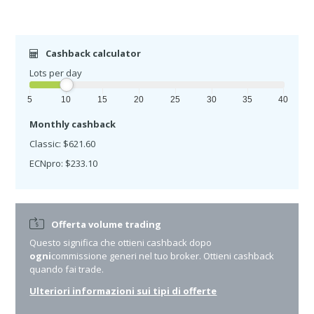
Cashback calculator
Lots per day
5
10
15
20
25
30
35
40
Monthly cashback
Classic: $621.60
ECNpro: $233.10
Offerta volume trading
Questo significa che ottieni cashback dopo
ogni
commissione generi nel tuo broker. Ottieni cashback
quando fai trade.
Ulteriori informazioni sui tipi di offerte