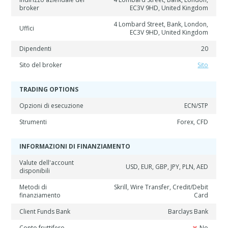
broker
EC3V 9HD, United Kingdom
4 Lombard Street, Bank, London,
Uffici
EC3V 9HD, United Kingdom
Dipendenti
20
Sito del broker
Sito
TRADING OPTIONS
Opzioni di esecuzione
ECN/STP
Strumenti
Forex, CFD
INFORMAZIONI DI FINANZIAMENTO
Valute dell'account
USD, EUR, GBP, JPY, PLN, AED
disponibili
Metodi di
Skrill, Wire Transfer, Credit/Debit
finanziamento
Card
Client Funds Bank
Barclays Bank
Conto fruttifero
No