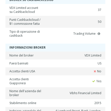
VDX Limited account
37
su Cashbackcloud
Punti Cashbackcloud /
50
$1 commissione fatta
Tipo di operazione di
Trading Volume
cashback
INFORMAZIONI BROKER
Nome del broker
VDX Limited
Paesi bannati
US
Accetta clienti USA
No
Accetta clienti
Yes
Giapponesi
Nome dell'azienda del
Vibhs Financial Limited
broker
Stabilimento online
2015
Indirizzo aziendale del
4 Lombard Street, Bank, London,