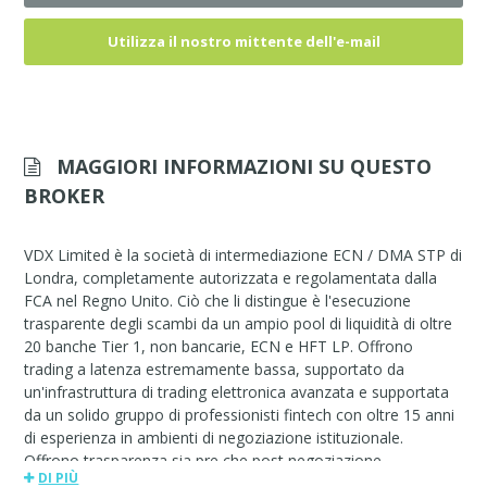
Utilizza il nostro mittente dell'e-mail
MAGGIORI INFORMAZIONI SU QUESTO
BROKER
VDX Limited è la società di intermediazione ECN / DMA STP di
Londra, completamente autorizzata e regolamentata dalla
FCA nel Regno Unito. Ciò che li distingue è l'esecuzione
trasparente degli scambi da un ampio pool di liquidità di oltre
20 banche Tier 1, non bancarie, ECN e HFT LP. Offrono
trading a latenza estremamente bassa, supportato da
un'infrastruttura di trading elettronica avanzata e supportata
da un solido gruppo di professionisti fintech con oltre 15 anni
di esperienza in ambienti di negoziazione istituzionale.
Offrono trasparenza sia pre che post negoziazione,
DI PIÙ
nominando quale LP ha preso il tuo trade e statistiche