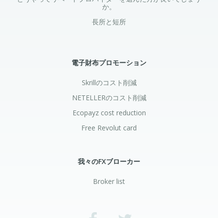
か。
長所と短所
電子財布プロモーション
Skrillのコスト削減
NETELLERのコスト削減
Ecopayz cost reduction
Free Revolut card
我々のFXブローカー
Broker list