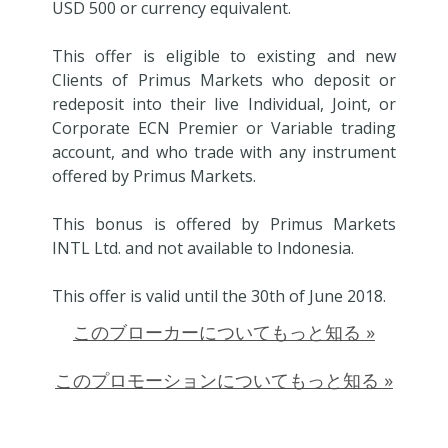
USD 500 or currency equivalent.
This offer is eligible to existing and new
Clients of Primus Markets who deposit or
redeposit into their live Individual, Joint, or
Corporate ECN Premier or Variable trading
account, and who trade with any instrument
offered by Primus Markets.
This bonus is offered by Primus Markets
INTL Ltd. and not available to Indonesia.
This offer is valid until the 30th of June 2018.
このブローカーについてもっと知る »
このプロモーションについてもっと知る »