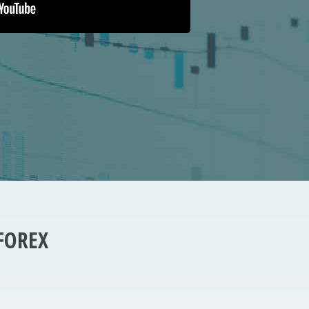
FOREX