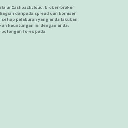
lalui Cashbackcloud, broker-broker
hagian daripada spread dan komisen
setiap pelaburan yang anda lakukan.
kan keuntungan ini dengan anda,
potongan forex pada