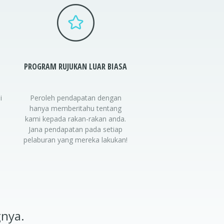
PROGRAM RUJUKAN
LUAR BIASA
i
Peroleh pendapatan dengan
hanya memberitahu tentang
kami kepada rakan-rakan anda.
Jana pendapatan pada setiap
pelaburan yang mereka lakukan!
gnya.