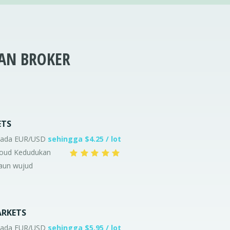
KAN
BROKER
ETS
pada EUR/USD
sehingga $4.25 / lot
loud Kedudukan
aun wujud
ARKETS
pada EUR/USD
sehingga $5.95 / lot