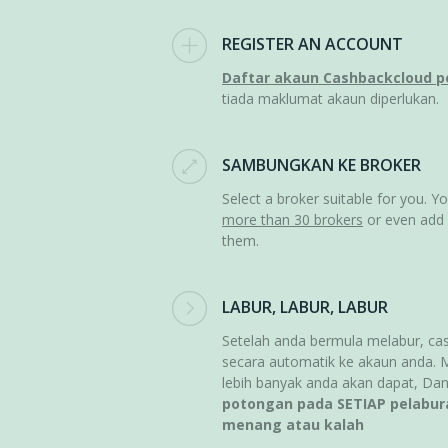
REGISTER AN ACCOUNT
Daftar akaun Cashbackcloud 
tiada maklumat akaun diperlukan.
SAMBUNGKAN KE BROKER
Select a broker suitable for you. 
more than 30 brokers
or even add 
them.
LABUR, LABUR, LABUR
Setelah anda bermula melabur, ca
secara automatik ke akaun anda. Ma
lebih banyak anda akan dapat, Dan
potongan pada SETIAP pelabura
menang atau kalah