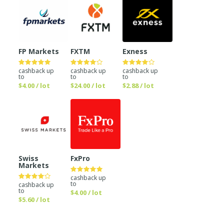
FP Markets
FXTM
Exness
cashback up
cashback up
cashback up
to
to
to
$4.00 / lot
$24.00 / lot
$2.88 / lot
Swiss
FxPro
Markets
cashback up
to
cashback up
to
$4.00 / lot
$5.60 / lot