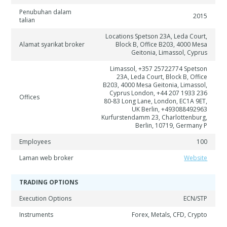
Penubuhan dalam
2015
talian
Locations Spetson 23A, Leda Court,
Alamat syarikat broker
Block B, Office B203, 4000 Mesa
Geitonia, Limassol, Cyprus
Limassol, +357 25722774 Spetson
23A, Leda Court, Block B, Office
B203, 4000 Mesa Geitonia, Limassol,
Cyprus London, +44 207 1933 236
Offices
80-83 Long Lane, London, EC1A 9ET,
UK Berlin, +493088492963
Kurfurstendamm 23, Charlottenburg,
Berlin, 10719, Germany P
Employees
100
Laman web broker
Website
TRADING OPTIONS
Execution Options
ECN/STP
Instruments
Forex, Metals, CFD, Crypto