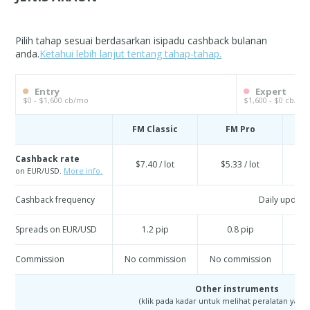
Pilih tahap sesuai berdasarkan isipadu cashback bulanan
anda.
Ketahui lebih lanjut tentang tahap-tahap.
Entry
Expert
$0 - $1,600 cb/mo
$1,600 - $0 cb/mo
FM Classic
FM Pro
Cashback rate
$7.40 / lot
$5.33 / lot
$
on EUR/USD.
More info.
Cashback frequency
Daily update
Spreads on EUR/USD
1.2 pip
0.8 pip
Commission
No commission
No commission
No 
Other instruments
(klik pada kadar untuk melihat peralatan yang 