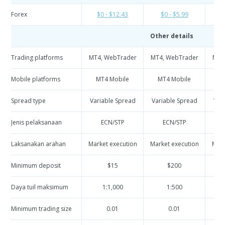
Forex
$0 - $12.43
$0 - $5.99
Other details
Trading platforms
MT4, WebTrader
MT4, WebTrader
MT4
Mobile platforms
MT4 Mobile
MT4 Mobile
M
Spread type
Variable Spread
Variable Spread
Var
Jenis pelaksanaan
ECN/STP
ECN/STP
Laksanakan arahan
Market execution
Market execution
Mark
Minimum deposit
$15
$200
Daya tuil maksimum
1:1,000
1:500
Minimum trading size
0.01
0.01