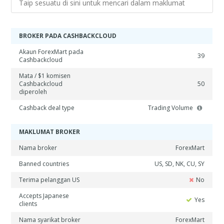
BROKER PADA CASHBACKCLOUD
Akaun ForexMart pada
39
Cashbackcloud
Mata / $1 komisen
Cashbackcloud
50
diperoleh
Cashback deal type
Trading Volume
MAKLUMAT BROKER
Nama broker
ForexMart
Banned countries
US, SD, NK, CU, SY
Terima pelanggan US
No
Accepts Japanese
Yes
clients
Nama syarikat broker
ForexMart