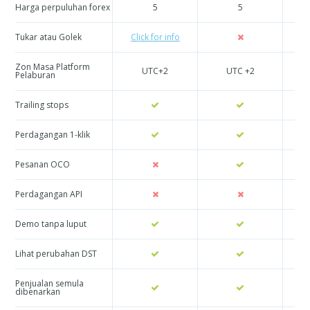
Harga perpuluhan forex
5
5
Tukar atau Golek
Click for info
Cl
Zon Masa Platform
UTC+2
UTC +2
Pelaburan
Trailing stops
Perdagangan 1-klik
Pesanan OCO
Perdagangan API
Demo tanpa luput
Lihat perubahan DST
Penjualan semula
dibenarkan