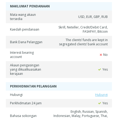
MAKLUMAT PENDANAAN
Mata wang akaun
USD, EUR, GBP, RUB
tersedia
Skrill, Neteller, Credit/Debit Card,
Kaedah pendanaan
FASAPAY, Bitcoin
The clients’ funds are kept in
Bank Dana Pelanggan
segregated clients’ bank account
Interest bearing
No
account
Akaun pengasingan
yang dikuatkuasakan
Yes
kerajaan
PERKHIDMATAN PELANGGAN
Hubungi
Hubungi
Perkhidmatan 24 jam
Yes
English, Russian, Spanish,
Bahasa sokongan
Indonesian, Malay, Portuguese, Thai,