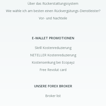
Über das Rückerstattungssystem
Wie wähle ich am besten einen Rückvergütungs-Dienstleister?
Vor- und Nachteile
E-WALLET PROMOTIONEN
Skrill Kostenreduzierung
NETELLER Kostenreduzierung
Kostensenkung bei Ecopayz
Free Revolut card
UNSERE FOREX BROKER
Broker list