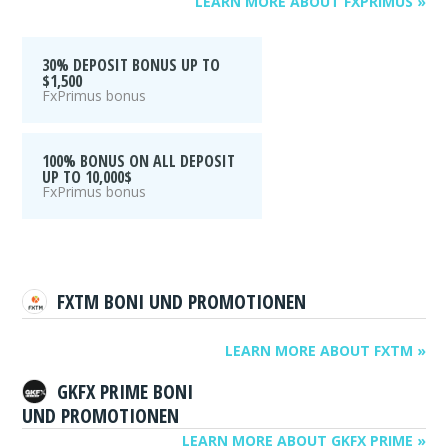
LEARN MORE ABOUT FXPRIMUS »
30% DEPOSIT BONUS UP TO
$1,500
FxPrimus bonus
100% BONUS ON ALL DEPOSIT
UP TO 10,000$
FxPrimus bonus
FXTM BONI UND PROMOTIONEN
LEARN MORE ABOUT FXTM »
GKFX PRIME BONI
UND PROMOTIONEN
LEARN MORE ABOUT GKFX PRIME »