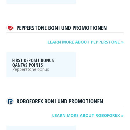
PEPPERSTONE BONI UND PROMOTIONEN
LEARN MORE ABOUT PEPPERSTONE »
FIRST DEPOSIT BONUS
QANTAS POINTS
Pepperstone bonus
ROBOFOREX BONI UND PROMOTIONEN
LEARN MORE ABOUT ROBOFOREX »