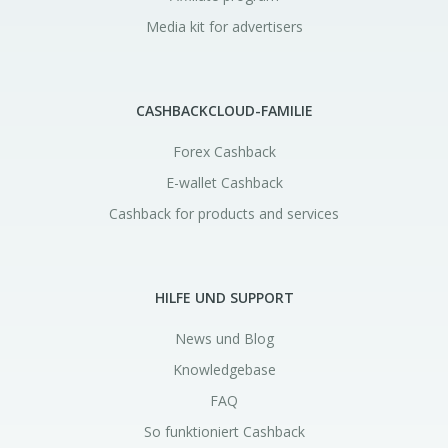
Media kit for advertisers
CASHBACKCLOUD-FAMILIE
Forex Cashback
E-wallet Cashback
Cashback for products and services
HILFE UND SUPPORT
News und Blog
Knowledgebase
FAQ
So funktioniert Cashback