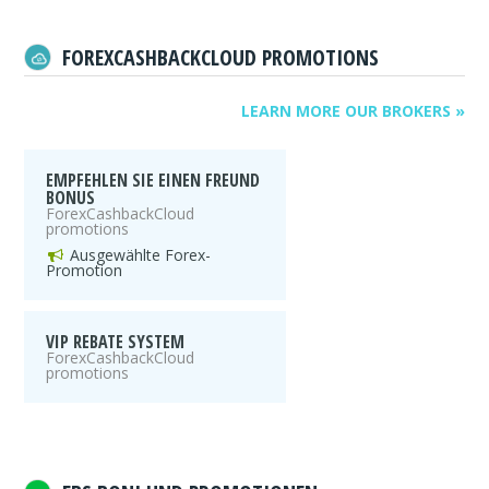
FOREXCASHBACKCLOUD PROMOTIONS
LEARN MORE OUR BROKERS »
EMPFEHLEN SIE EINEN FREUND
BONUS
ForexCashbackCloud
promotions
Ausgewählte Forex-
Promotion
VIP REBATE SYSTEM
ForexCashbackCloud
promotions