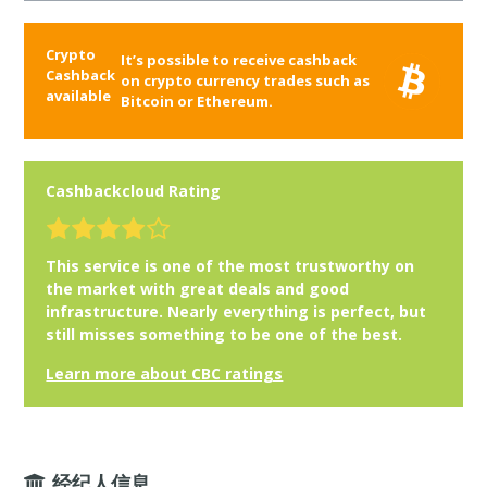
Crypto
It’s possible to receive cashback
Cashback
on crypto currency trades such as
available
Bitcoin or Ethereum.
Cashbackcloud Rating
This service is one of the most trustworthy on
the market with great deals and good
infrastructure. Nearly everything is perfect, but
still misses something to be one of the best.
Learn more about CBC ratings
经纪人信息