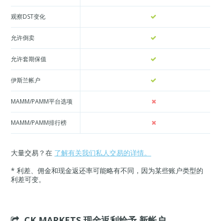
观察DST变化
允许倒卖
允许套期保值
伊斯兰帐户
MAMM/PAMM平台选项
MAMM/PAMM排行榜
大量交易？在
了解有关我们私人交易的详情。
* 利差、佣金和现金返还率可能略有不同，因为某些账户类型的
利差可变。
CK MARKETS 现金返利给予
新帐户