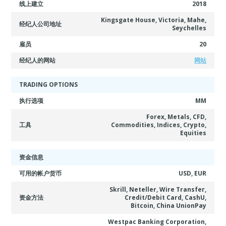
线上建立
2018
Kingsgate House, Victoria, Mahe,
经纪人公司地址
Seychelles
雇员
20
经纪人的网站
网站
TRADING OPTIONS
执行选项
MM
Forex, Metals, CFD,
工具
Commodities, Indices, Crypto,
Equities
资金信息
可用的帐户货币
USD, EUR
Skrill, Neteller, Wire Transfer,
资金方法
Credit/Debit Card, CashU,
Bitcoin, China UnionPay
Westpac Banking Corporation,