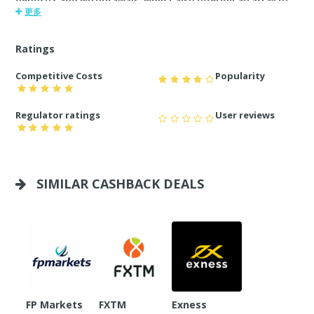
deposits and withdrawals, whilst also offering an array of
更多
different methods for clients to deposit and withdraw. We
use separate clients bank accounts for clients funds and
only use international credit rated banks such as Westpac
Ratings
and Commonwealth Bank of Australia. Clients' funds are
audited yearly by a Big-4 audit firm
Competitive Costs
Popularity
Regulator ratings
User reviews
SIMILAR CASHBACK DEALS
FP Markets
FXTM
Exness