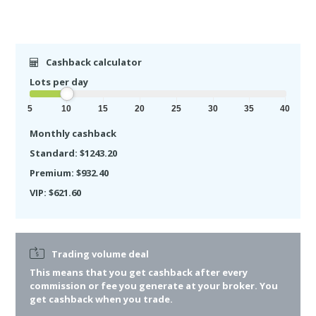
Cashback calculator
Lots per day
5
10
15
20
25
30
35
40
Monthly cashback
Standard: $1243.20
Premium: $932.40
VIP: $621.60
Trading volume deal
This means that you get cashback after
every
commission or fee you generate at your broker. You
get cashback when you trade.