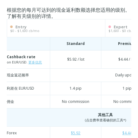
根据您的每月可达到的现金返利数额选择您适用的级别。
了解有关级别的详情。
Entry
Expert
$0 - $1,600 cb/mo
$1,600 - $0 cb/mo
Standard
Premium
Cashback rate
$5.92 / lot
$4.44 / lot
on EUR/USD.
更多信息
现金返还频率
Daily update
利差在 EUR/USD
1.4 pip
1 pip
佣金
No commission
No commissi
其他工具
(点击费率查看确切的工具*)
Forex
$5.92
$4.44