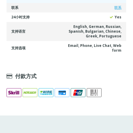
联系
联系
24小时支持
Yes
English, German, Russian,
支持语言
Spanish, Bulgarian, Chinese,
Greek, Portuguese
Email, Phone, Live Chat, Web
支持选项
form
付款方式