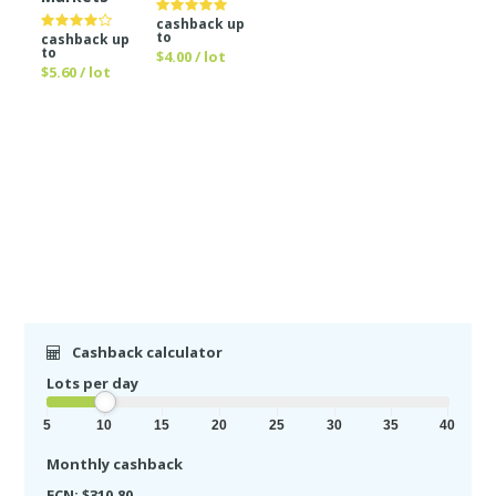
cashback up
to
cashback up
to
$4.00 / lot
$5.60 / lot
Cashback calculator
Lots per day
5
10
15
20
25
30
35
40
Monthly cashback
ECN: $310.80