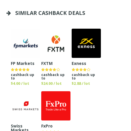
SIMILAR CASHBACK DEALS
FP Markets
FXTM
Exness
cashback up
cashback up
cashback up
to
to
to
$4.00 / lot
$24.00 / lot
$2.88 / lot
Swiss
FxPro
Markets