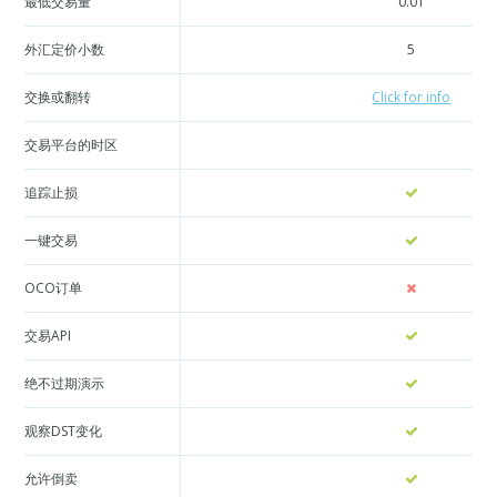
最低交易量
0.01
外汇定价小数
5
交换或翻转
Click for info
交易平台的时区
追踪止损
一键交易
OCO订单
交易API
绝不过期演示
观察DST变化
允许倒卖